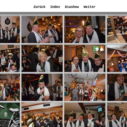
Zurück
Index
Diashow
Weiter